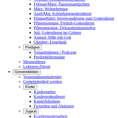
Februar/März: Passionsandachten
März: Weltgebetstag
April/Mai: Schöpfungsgottes­dienst
Himmelfahrt: Sternwanderung zum Gottesdienst
Pfingstsonntag: Freiluft-Gottesdienst
Pfingstmontag: Dekanatsmissionsfest
Juli: Gottesdienst im Grünen
August: Stille mit Gott
Oktober: Erntedank
Predigten
Tonaufnahmen / Podcasts
Predigthöhepunkte
Mesnerdienst
Lektoren-Dienst
Gemeindeleben
Veranstaltungskalender
Gemeindeglied werden
Kinder
Kindergarten
Kindergottesdienst
Kinderbibeltage
Freizeiten und Aktionen
Jugend
Konfirmandenarbeit