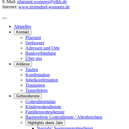
E-Mail:
pfarramt.wonsees@elkb.de
Internet:
www.trumsdorf-wonsees.de
Aktuelles
Kontakt
Pfarramt
Seelsorger
Adressen und Orte
Bankverbindung
Über uns
Anlässe
Taufen
Konfirmation
Jubelkonfirmation
Trauungen
Trauerfeiern
Gottesdienste
Gottesdienstplan
Kindergottesdienste
Familiengottesdienste
Barrierefreie Gottesdienste / Altenbeichten
Highlights übers Jahr
Neujahr: Segnungsgottesdienst