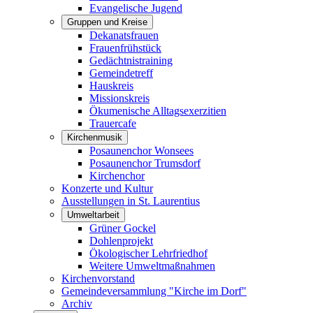
Evangelische Jugend
Gruppen und Kreise
Dekanatsfrauen
Frauenfrühstück
Gedächtnistraining
Gemeindetreff
Hauskreis
Missionskreis
Ökumenische Alltagsexerzitien
Trauercafe
Kirchenmusik
Posaunenchor Wonsees
Posaunenchor Trumsdorf
Kirchenchor
Konzerte und Kultur
Ausstellungen in St. Laurentius
Umweltarbeit
Grüner Gockel
Dohlenprojekt
Ökologischer Lehrfriedhof
Weitere Umweltmaßnahmen
Kirchenvorstand
Gemeindeversammlung "Kirche im Dorf"
Archiv