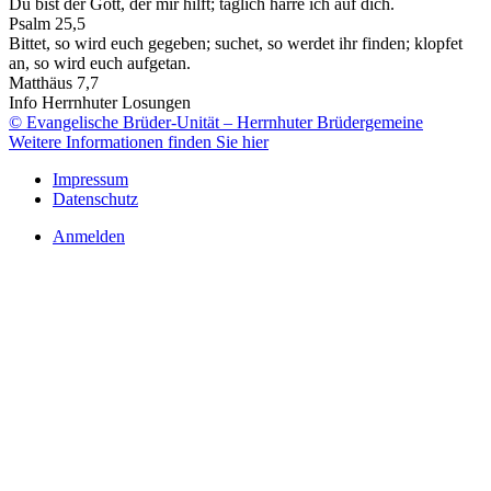
Du bist der Gott, der mir hilft; täglich harre ich auf dich.
Psalm 25,5
Bittet, so wird euch gegeben; suchet, so werdet ihr finden; klopfet
an, so wird euch aufgetan.
Matthäus 7,7
Info Herrnhuter Losungen
© Evangelische Brüder-Unität – Herrnhuter Brüdergemeine
Weitere Informationen finden Sie hier
Impressum
Datenschutz
Anmelden